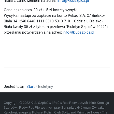
maila z zamówieniem na adres:
info@klubszpica.pl
Cena egzeplarza: 30 zł + 5 zł koszty wysyłki
Wysyłka nastapi po zapłacie na konto Pekao S.A. O/ Bielsko-
Biała 34 1240 6449 1111 0010 5313 7101 Oddziału Bielsko-
Biała kwoty 35 zł z tytułem przelewu "Biuletyn Szpiców 2022" i
przesłaniu potwierdzenia na adres:
info@klubszpica.pl
Jesteś tutaj:
Start
Biuletyny
Copyright © 2022 Klub Szpiców i Psów Ras Pierwotnych. Klub-Komisja
Szpiców i Psów Ras Pierwotnych przy Zarządzie Głównym Związku
Kynologicznego w Polsce. Polish Club Spitz and Primitive Types - The