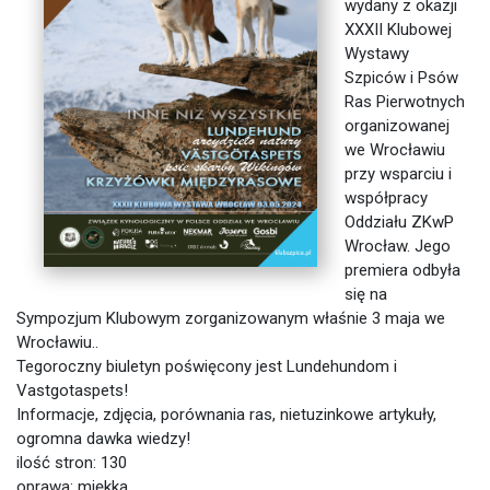
wydany z okazji
XXXII Klubowej
Wystawy
Szpiców i Psów
Ras Pierwotnych
organizowanej
we Wrocławiu
przy wsparciu i
współpracy
Oddziału ZKwP
Wrocław. Jego
premiera odbyła
się na
Sympozjum Klubowym zorganizowanym właśnie 3 maja we
Wrocławiu..
Tegoroczny biuletyn poświęcony jest Lundehundom i
Vastgotaspets!
Informacje, zdjęcia, porównania ras, nietuzinkowe artykuły,
ogromna dawka wiedzy!
ilość stron: 130
oprawa: miękka